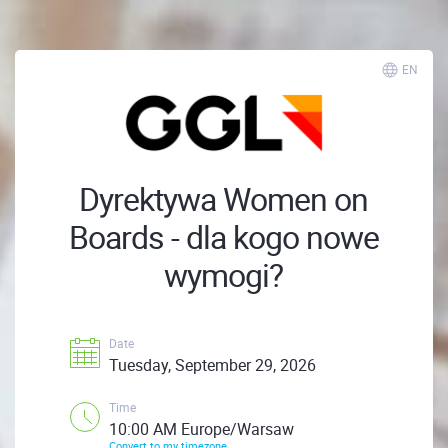
EN
Dyrektywa Women on
Boards - dla kogo nowe
wymogi?
Date
Tuesday, September 29, 2026
Time
10:00 AM Europe/Warsaw
Convert to my timezone