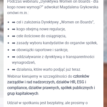
Podczas webinaru „Dyrektywa Women on Boards - dla
kogo nowe wymogi?” adwokat Magdalena Grykowska
omówi m.in.:
➡️ cel i założenia Dyrektywy „Women on Boards”,
➡️ kogo obejmą nowe regulacje,
➡️ cele ilościowe do osiągnięcia,
➡️ zasady wyboru kandydatów do organów spółek,
➡️ obowiązki raportowe i sankcje,
➡️ oddziaływanie z dyrektywą o transparentności
wynagrodzeń,
➡️ działania, które warto podjąć już teraz.
Webinar kierujemy w szczególności do
członków
zarządów i rad nadzorczych, działów HR, ESG i
compliance, działów prawnych, spółek publicznych i
grup kapitałowych
.
Udział w spotkaniu jest bezpłatny, ale prosimy o