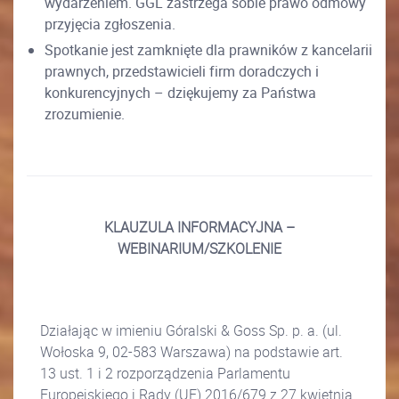
wydarzeniem. GGL zastrzega sobie prawo odmowy
przyjęcia zgłoszenia.
Spotkanie jest zamknięte dla prawników z kancelarii
prawnych, przedstawicieli firm doradczych i
konkurencyjnych – dziękujemy za Państwa
zrozumienie.
KLAUZULA INFORMACYJNA –
WEBINARIUM/SZKOLENIE
Działając w imieniu Góralski & Goss Sp. p. a. (ul.
Wołoska 9, 02-583 Warszawa) na podstawie art.
13 ust. 1 i 2 rozporządzenia Parlamentu
Europejskiego i Rady (UE) 2016/679 z 27 kwietnia